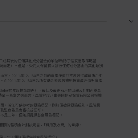
閣下應注意，預
險狀況之間可能
對於預設投資策
因應閣下的個人
若閣下對於會如
您的投資可能須
1日或其後的任何其他成分基金的單位時(除了信安進取策略基
情況而定）。但是，受託人保留將來發行任何成分基金的其他類別
獲得進一步資料
言，2011年12月30日之前的資產淨值並不反映從成員帳戶中
而2011年12月30日起所有基金表現數據則按資產淨值對資產
（即回報的年度標準誤差）、最佳及最差兩月的回報及計劃內基金
積金－易富之選而言，風險程度乃由美國信安保險有限公司根據
然而，若無可供參考的風險標記，則無須披露風險級別。風險級
事務監察委員會審核或認可。
隔不足三年，便無須提供基金風險標記。
。
關的強積金計劃說明書 -「費用及收費」的章節。
足三年，便無須提供基金風險標記。