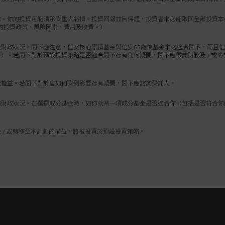
資選擇前，必須衡量個人可承受風險的程度及您的財政狀況。在
跌。你的投資可能須承受重大虧損。投資回報並無保證，投資者未必能取回全部投資本
某一項成分基金是否適合您（包括是否符合您的投資目標）而有
的投資政策、風險因素、費用及收費。）
或專業人士的意見，並因應您的個人狀況而選擇最適合您的成分
財政狀況。閣下應注意，信安核心累積基金與信安65歲後基金未必適合閣下，而且信
金保守基金的回報並非本金保證。強積金保守基金的費用及收費
）。若閣下對於預設投資策略是否適合閣下存有任何疑問，閣下應徵詢財務及 / 或
資產收取；或（ii）透過扣除成員帳戶中的單位收取。信安－強
）收費，故所列之單位價格╱資產淨值╱基金表現已反映費用及
及權益。若閣下對於會如何受到影響存有疑問，閣下應諮詢受託人。
閣下沒有作出任何投資選擇或若閣下提交的投資授權書在有關計
屬無效，則閣下所作出的供款及╱或轉移至本計劃的累算權益，
財政狀況。在選擇成分基金時，如你就某一項成分基金是否適合你（包括是否符合你
書的第3.3部分（強積金預設投資策略（「預設投資策略」））
略。
 / 或轉移至本計劃的權益，將被投資於預設投資策略。
設投資策略前，閣下應考慮個人可承受風險的程度及財政狀況。
成分基金未必適合閣下，而且預設投資策略成分基金和閣下的風
配（所導致的投資組合風險或會高於閣下的風險偏好）。若閣下
閣下存有任何疑問，閣下應徵詢財務及╱或專業人士的意見，並
適合閣下的投資決定。
，預設投資策略的實施或會影響閣下的強積金投資及累算權益。
存有疑問，閣下應諮詢受託人。