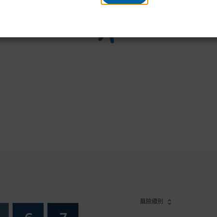
設投資策略前，閣下應考慮個人可承受風險的程度及財政狀況。
基金與信安65歲後基金未必適合閣下，而且信安核心累積基金與
風險狀況之間可能存在風險錯配（所導致的投資組合風險或會高
下對於預設投資策略是否適合閣下存有任何疑問，閣下應徵詢財
並因應閣下的個人狀況作出最適合閣下的投資決定。
，預設投資策略的實施或會影響閣下的強積金投資及權益。若閣
疑問，閣下應諮詢受託人。
資選擇前，您必須衡量個人可承受風險的程度及您的財政狀況。
某一項成分基金是否適合您（包括是否符合您的投資目標）而有
或專業人士的意見，並因應您的個人狀況而選擇最適合您的成分
閣下沒有作出任何投資選擇，則閣下所作出的供款及/或轉移至
預設投資策略。
險。基金價值可升可跌。過往表現並不表示將來會有類似表現。
損。投資回報並無保證，投資者未必能取回全部投資本金。
本網站作出投資決定。您必須參閱有關強積金計劃說明書，以便
基金的投資政策、風險因素、費用及收費）。
風險級別
指信安強積金計劃800系列。