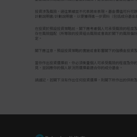
您在作出投
投資涉及風險，過往業績並不代表將來表現。基金價值可升可
時，如您就
計劃說明書/計劃說明書，以便獲得進一步資料（包括成分基金
詢財務及╱
在投資於預設投資策略前，閣下應考慮個人可承受風險的程度及
信安－強積
存在風險錯配（所導致的投資組合風險或會高於閣下的風險偏好
除成分基金
定。
用方式（i
閣下應注意，預設投資策略的實施或會影響閣下的強積金投資
請謹記，若
列的情況下
當你作出投資選擇前，你必須衡量個人可承受風險的程度及你的
見，並因應你的個人狀況而選擇最適合你的成分基金。
金計劃說明
預設投資策
請謹記，若閣下沒有作出任何投資選擇，則閣下所作出的供款及
在投資於預
設投資策略
存在風險錯
略是否適合
狀況作出最
閣下應注意
何受到影響