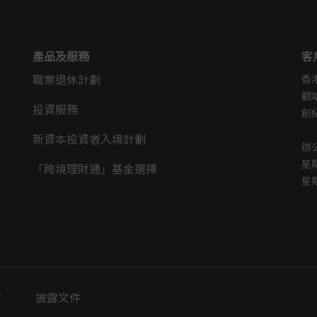
險。基金價值可升可跌。過往表現並不表示將來會有類似表現。
損。投資回報並無保證，投資者未必能取回全部投資本金。
本網站作出投資決定。您必須參閱相關強積金計劃說明書，以便
產品及服務
客
基金的投資政策、風險因素、費用及收費）。
職業退休計劃
香
觀
投資服務
創
新資本投資者入境計劃
辦
星
「跨境理財通」基金選擇
星
安
披露文件