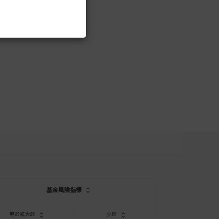
閣下應注意，信
信安65歲後基
於閣下的風險偏
務及/或專業人
下對於會如何受
在選擇成分基金
任何疑問，請徵
基金。
本計劃的權益，
您的投資可能須
獲得進一步資料
基金風險指標
等於或大於
少於