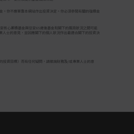
揀選成分基金
金。你不應單靠本網站作出投資決定。你必須參閱有關的強積金
任何疑問，請徵
基金。
安核心累積基金與信安65歲後基金和閣下的風險狀況之間可能
可（i）透過扣
專業人士的意見，並因應閣下的個人狀況作出最適合閣下的投資決
積金保守基金採
收費之影響。
劃登記表格內所
將根據有關強積
的投資目標）而有任何疑問，請徵詢財務及/或專業人士的意
的規定，投資於
閣下應注意，預
險狀況之間可能
對於預設投資策
因應閣下的個人
若閣下對於會如