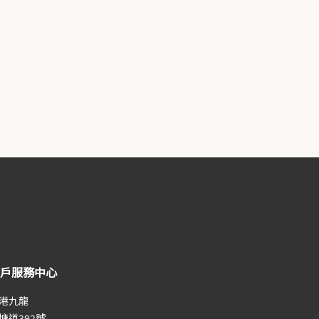
戶服務中心
港九龍
塘道392號