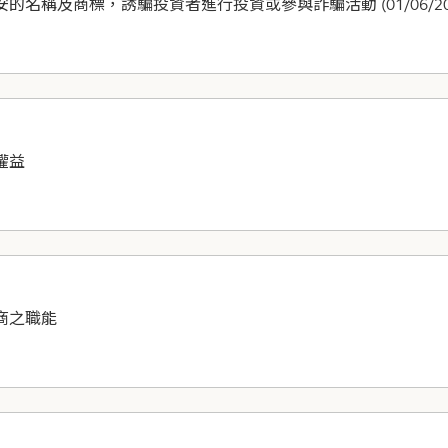
稱及商標，誘騙投資者進行投資或參與詐騙活動 (01/06/202
權益
商之職能