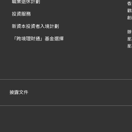
職業退休計劃
香
觀
投資服務
創
新資本投資者入境計劃
辦
「跨境理財通」基金選擇
星
星
披露文件