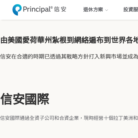
Skip
退休方案
投資服
to
main
content
由美國愛荷華州紮根到網絡遍布到世界各地 
信安在合適的時期已透過其戰略方針打入新興市場並成
信安國際
信安國際通過全資子公司和合資企業，現時經營十個拉丁美洲和