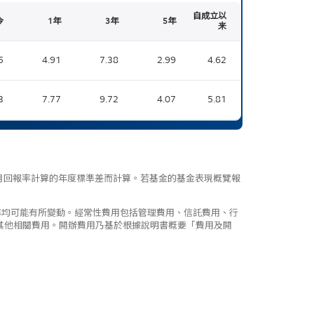
自成立以
今
1年
3年
5年
来
5
4.91
7.38
2.99
4.62
3
7.77
9.72
4.07
5.81
按月回報率計算的年度標準差而計算。若基金的基金表現概覽報
，每年均可能有所變動。經常性費用包括管理費用、信託費用、行
其他相關費用。開辦費用乃基於根據說明書概要「費用及開