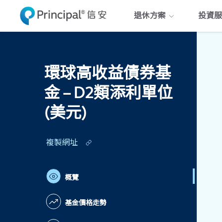
Skip
退休方案
投資服
to
main
content
環球高收益債券基
金 – D2類添利單位
(美元)
複製網址
概覽
基金價格走勢