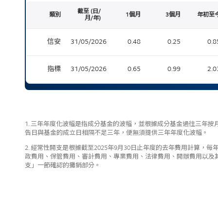
截至 (日/
類別
1個月
3個月
年初至
月/年)
Cumulative return table
信安
31/05/2026
0.48
0.25
0.8
指標
31/05/2026
0.65
0.99
2.0
1. 三年年度化波幅是指成分基金的波幅，並根據成分基金過往三年
告日與基金的成立日相隔不足三年，便無須提供三年年度化波幅。
2. 經常性開支是根據截至2025年9月30日止年度的去年費用計算
政費用、保管費用、審計費用、專業費用、法律費用、開辦費用以及
支」一節確認的攤銷部分。