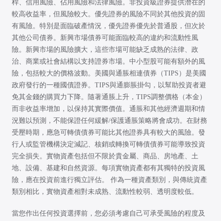
桿、信用風險、佔用風險和法律風險。非投資級證券提供潛在的
較高收益率，但風險較大。優先證券的風險不同於其他投資的固
有風險。特別是面臨破產情況，優先證券優先於普通股，但次於
其他公司債券。新興市場債券可能面臨較高的違約和流動性風
險。新興市場的風險擴大，這些市場可能缺乏成熟的法律、政
治、商業或社會結構以支持證券市場。中小型股可能有額外的風
險，包括較大的價格波動。美國與通脹相連債券（TIPS）是美國
政府發行的一種國債證券。TIPS與通膨脹掛勾，以幫助投資者避
免其金錢的購買力下降。隨著通脹上升，TIPS調整價格（本金）
而非收益率增加，以保持其實際價值。通脹和其他經濟週期和情
況難以預測，不能保證任何緩解/保護通脹策略將會成功。在財務
受壓時期，應急可轉債債券可能比其他證券具有較大的風險。發
行人或監管機構決定減記、核銷或轉換可轉債債券可能導致投資
完全損失。實物資產包括但不限於貴金屬、商品、房地產、土
地、設備、基建和自然資源。每項實物資產都有其獨特的投資風
險，應在投資前進行獨立評估。 作為一種資產類別，與傳統資產
類別相比，實物資產相對未成熟、流動性較弱、透明度較低。
當您作出任何投資選擇前，您必須考慮自己可承受風險的程度及