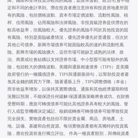
降。國際和全球投資涉較高的風險，如貨幣波動、政治/社會不穩
定和不同的會計準則。潛在投資者應注意持有和投資房地產所固
有的風險，包括價格波動、資本市場定價波動、流動性風險、槓
桿、信用風險、佔用風險和法律風險。非投資級證券提供潛在的
較高收益率，但風險較大。優先證券的風險不同於其他投資的固
有風險。特別是面臨破產情況，優先證券優先於普通股，但次於
其他公司債券。新興市場債券可能面臨較高的違約和流動性風
險。新興市場的風險擴大，這些市場可能缺乏成熟的法律、政
治、商業或社會結構以支持證券市場。中小型股可能有額外的風
險，包括較大的價格波動。美國與通脹相連債券（TIPS）是美國
政府發行的一種國債證券。TIPS與通膨脹掛勾，以幫助投資者避
免其金錢的購買力下降。隨著通脹上升，TIPS調整價格（本金）
而非收益率增加，以保持其實際價值。通脹和其他經濟週期和情
況難以預測，不能保證任何緩解/保護通脹策略將會成功。在財務
受壓時期，應急可轉債債券可能比其他證券具有較大的風險。發
行人或監管機構決定減記、核銷或轉換可轉債債券可能導致投資
完全損失。實物資產包括但不限於貴金屬、商品、房地產、土
地、設備、基建和自然資源。每項實物資產都有其獨特的投資風
險，應在投資前進行獨立評估。 作為一種資產類別，與傳統資產