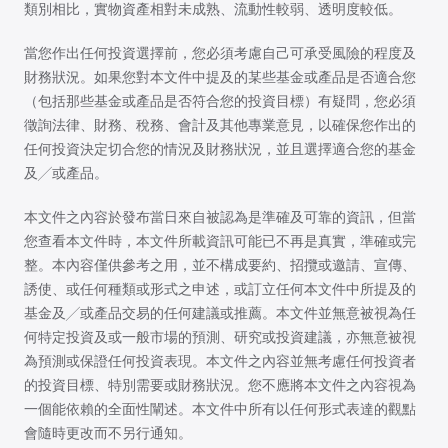
類別相比，實物資產相對未成熟、流動性較弱、透明度較低。
當您作出任何投資選擇前，您必須考慮自己可承受風險的程度及
財務狀況。如果您對本文件中提及的某些基金或產品是否適合您
（包括那些基金或產品是否符合您的投資目標）有疑問，您必須
徵詢法律、財務、稅務、會計及其他專業意見，以確保您作出的
任何投資決定切合您的情況及財務狀況，並且選擇適合您的基金
及╱或產品。
本文件之內容於發布當日來自被認為是準確及可靠的資訊，但當
您查看本文件時，本文件所載資訊可能已不再是真實，準確或完
整。本內容僅供參考之用，並不構成要約、招攬或邀請、宣傳、
誘使、或任何種類或形式之申述，或訂立任何本文件中所提及的
基金及╱或產品交易的任何建議或推薦。本文件並無意被視為任
何特定投資及或一般市場的預測、研究或投資建議，亦無意被視
為預測或保證任何投資表現。本文件之內容並無考慮任何投資者
的投資目標、特別需要或財務狀況。您不應將本文件之內容視為
一個能依賴的全面性闡述。本文件中所有以任何形式表達的觀點
會隨時更改而不另行通知。