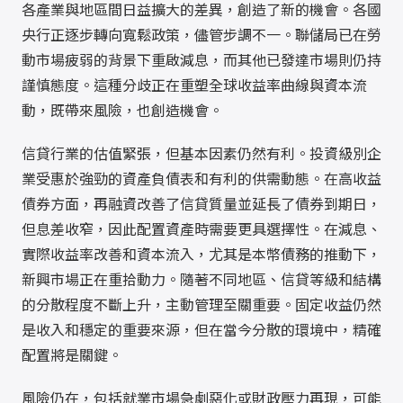
各產業與地區間日益擴大的差異，創造了新的機會。各國
央行正逐步轉向寬鬆政策，儘管步調不一。聯儲局已在勞
動市場疲弱的背景下重啟減息，而其他已發達市場則仍持
謹慎態度。這種分歧正在重塑全球收益率曲線與資本流
動，既帶來風險，也創造機會。
信貸行業的估值緊張，但基本因素仍然有利。投資級別企
業受惠於強勁的資產負債表和有利的供需動態。在高收益
債券方面，再融資改善了信貸質量並延長了債券到期日，
但息差收窄，因此配置資產時需要更具選擇性。在減息、
實際收益率改善和資本流入，尤其是本幣債務的推動下，
新興市場正在重拾動力。隨著不同地區、信貸等級和結構
的分散程度不斷上升，主動管理至關重要。固定收益仍然
是收入和穩定的重要來源，但在當今分散的環境中，精確
配置將是關鍵。
風險仍在，包括就業市場急劇惡化或財政壓力再現，可能