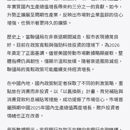
年實質國內生產總值增長帶來約三分之一的貢獻。如今，
升勢正擴展至周期性產業，反映出市場對企業盈餘的信心
增強，也預示著更持久的擴張。
歷史上，當聯儲局在非衰退期間減息，股市表現通常良
好。目前在政策寬鬆與強勁科技投資的環境下，為2026
年奠定了正面基調。儘管美國勞動市場數據略顯疲軟，整
體指標仍具韌性，僅顯示溫和放緩。隨著衰退風險減低，
聯儲局的寬鬆政策可能繼續支持經濟增長。
在中國內地，國內政策制定者採取了不同的刺激策略，重
點放在消費而非投資。以「以舊換新」計畫、育兒補貼與
消費貸款利息補貼等措施，成功提振了市場信心。市場普
遍預期中國2025年國內生產總值再度增長，散戶投資者
情緒也正在改善。
最新數據顯示，家庭銀行存款正在轉向非銀行金融機構，