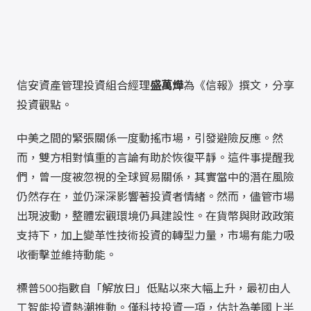
信安資產管理投資組合經理
盛萬燁
為《信報》撰文，分享
投資觀點。
中美之間的緊張關係一度動搖市場，引發避險反應。然
而，雙方相對慎重的言論有助於恢復平靜。這件事提醒我
們，曾一度被忽視的全球貿易關係，其實當中的潛在風險
仍然存在，並仍深深影響著投資者情緒。然而，儘管市場
出現波動，整體宏觀環境仍具建設性。在貨幣與財政政策
支持下，加上變革性技術投資的轉型力量，市場有能力吸
收衝擊並維持動能。
標普500指數自「解放日」低點以來大幅上升，最初由人
工智能投資熱潮推動。僅科技投資一項，估計為美國上半