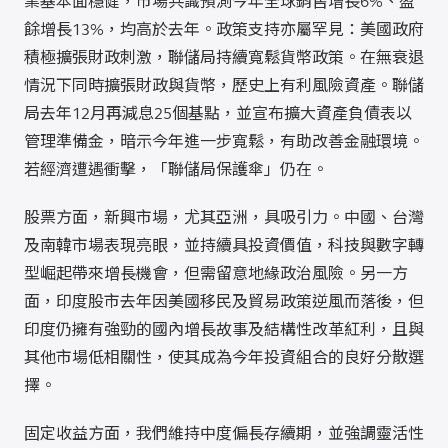
業基本面穩健，市場共識預測今年全球銷售增長6%、盈
餘增長13%，均高於去年。政策支持亦屬罕見：美國政府
積極擴張財政刺激，聯儲局持續寬鬆貨幣政策。在無衰退
情況下同時擴張財政與貨幣，歷史上有利風險資產。聯儲
局去年12月再減息25個基點，並宣布擴大資產負債表以
管理準備金，暗示今年進一步寬鬆，有助改善金融環境。
若經濟遭遇衝擊，「聯儲局保護傘」仍在。
股票方面，新興市場，尤其亞洲，具吸引力。中國、台灣
及南韓市場表現亮眼，並持續具投資價值，科技與數字轉
型崛起帶來增長機會，但需留意地緣政治風險。另一方
面，印度股市去年因美國移民及貿易政策逆風而落後，但
印度仍擁有強勁的國內增長故事及結構性改革紅利，且與
其他市場低相關性，使其成為今年投資組合的良好分散選
擇。
固定收益方面，我們維持中度偏長存續期，並強調靈活性