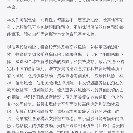
本金。
本文件可能包含「前瞻性」資訊並不一定基於往續。除其他事項
外，此類資訊可能包括預期和預測。不能保證所做的任何預測都
能實現。讀者自行需判斷對本文件資訊產生依賴。
與債券投資相比，投資股票涉及較高的風險，包括更高的波動
性。投資債券須承受利率風險；隨著利率上升，它們的價格將下
降。國際和全球投資涉較高的風險，如貨幣波動、政治/社會不穩
定和不同的會計準則。潛在投資者應注意持有和投資房地產所固
有的風險，包括價格波動、資本市場定價波動、流動性風險、槓
桿、信用風險、佔用風險和法律風險。非投資級證券提供潛在的
較高收益率，但風險較大。優先證券的風險不同於其他投資的固
有風險。特別是面臨破產情況，優先證券優先於普通股，但次於
其他公司債券。新興市場債券可能面臨較高的違約和流動性風
險。新興市場的風險擴大，這些市場可能缺乏成熟的法律、政
治、商業或社會結構以支持證券市場。中小型股可能有額外的風
險，包括較大的價格波動。美國與通脹相連債券（TIPS）是美國
政府發行的一種國債證券。TIPS與通膨脹掛勾，以幫助投資者避