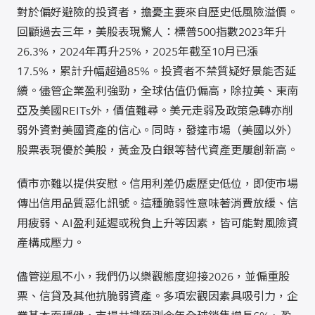
對於偏好避險的投資者，擔憂主要來自歷史低風險溢價。
回顧過去三年，美股表現驚人：標普500指數2023年升
26.3%，2024年再升25%，2025年截至10月已漲
17.5%，累計升幅超過85%。投資者不禁質疑好景能否延
續。儘管企業盈利強勁，全球估值仍偏高，除拉美、東南
亞及美國REITs外，價值難尋。美元走弱及政策急轉亦削
弱外資對美國資產的信心。同時，發達市場（美國以外）
股票表現優於美股，黃金及白銀等替代資產更屢創新高。
債市亦難以提供安慰。信用利差仍處歷史低位，即使市場
傳出信用品質惡化訊號。這種脆弱性意味著消費放緩、信
用疲弱、AI盈利延遲或稅負上升等因素，皆可能對風險資
產構成壓力。
儘管逆風不小，我們仍以樂觀態度迎接2026，並偏重股
票、信貸及其他抗脆弱資產。多項宏觀因素具吸引力，企