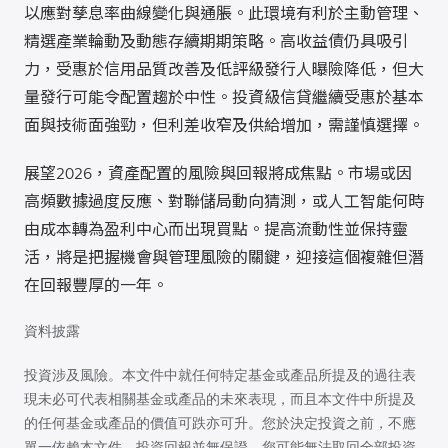
以應對孳息率曲線變化與通脹。此環境有利於主動管理、
精選產業輪動及動態存續期期策略。高收益債仍具吸引
力，受惠於信用品質改善及低評級發行人曝險降低，但大
量發行可能令配置趨於中性。投資級信貸繼續受惠於基本
面與技術面強勁，但利差收窄及供給增加，需謹慎選擇。
展望2026，資產配置的風險與回報將成焦點。市場或因
高頻數據過度反應、對聯儲局動向猜測，或人工智能何時
由成本轉為盈利中心而出現買點。提高流動性並保持靈
活，將是把握機會與管理風險的關鍵，迎接這個複雜但潛
在回報豐厚的一年。
資料披露
投資涉及風險。本文件中就任何特定基金或產品所提及的過往表
現未必可代表相關基金或產品的未來表現，而且本文件中所提及
的任何基金或產品的價值可跌亦可升。您於決定投資之前，不應
單一依賴本文件。投資回報並無保證，您可能無法取回全部投資