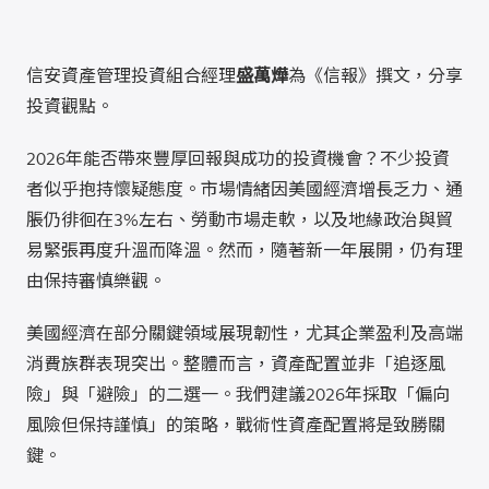
信安資產管理投資組合經理
盛萬燁
為《信報》撰文，分享
投資觀點。
2026年能否帶來豐厚回報與成功的投資機會？不少投資
者似乎抱持懷疑態度。市場情緒因美國經濟增長乏力、通
脹仍徘徊在3%左右、勞動市場走軟，以及地緣政治與貿
易緊張再度升溫而降溫。然而，隨著新一年展開，仍有理
由保持審慎樂觀。
美國經濟在部分關鍵領域展現韌性，尤其企業盈利及高端
消費族群表現突出。整體而言，資產配置並非「追逐風
險」與「避險」的二選一。我們建議2026年採取「偏向
風險但保持謹慎」的策略，戰術性資產配置將是致勝關
鍵。