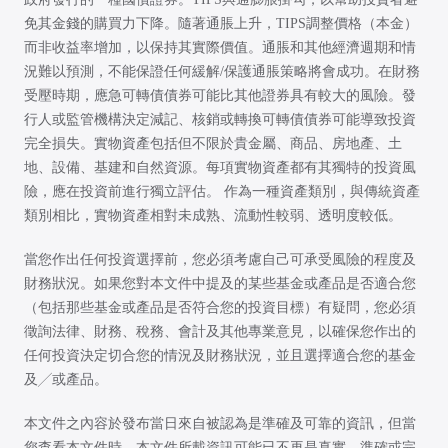
免其金錢的購買力下降。隨著通脹上升，TIPS調整價格（本金）
而非收益率增加，以保持其實際價值。通脹和其他經濟週期和情
況難以預測，不能保證任何緩解/保護通脹策略將會成功。在財務
受壓時期，應急可轉債債券可能比其他證券具有較大的風險。發
行人或監管機構決定減記、核銷或轉換可轉債債券可能導致投資
完全損失。實物資產包括但不限於貴金屬、商品、房地產、土
地、設備、基建和自然資源。每項實物資產都有其獨特的投資風
險，應在投資前進行獨立評估。 作為一種資產類別，與傳統資產
類別相比，實物資產相對未成熟、流動性較弱、透明度較低。
當您作出任何投資選擇前，您必須考慮自己可承受風險的程度及
財務狀況。如果您對本文件中提及的某些基金或產品是否適合您
（包括那些基金或產品是否符合您的投資目標）有疑問，您必須
徵詢法律、財務、稅務、會計及其他專業意見，以確保您作出的
任何投資決定切合您的情況及財務狀況，並且選擇適合您的基金
及╱或產品。
本文件之內容於發布當日來自被認為是準確及可靠的資訊，但當
您查看本文件時，本文件所載資訊可能已不再是真實，準確或完